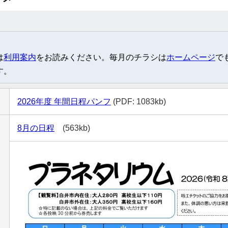
は
利用案内
をお読みください。毎月のチラシは
ホームページ
で
す。
2026年度 年間日程パンフ
(PDF: 1083kb)
8月の日程
(563kb)