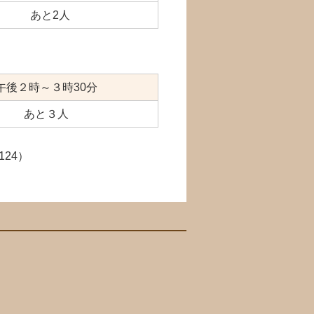
あと2人
午後２時～３時30分
あと３人
124）