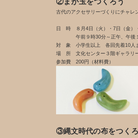
②まが玉をつくろう
古代のアクセサリーづくりにチャレ
日 時 ８月4日（火）・7日（金）・
午前９時30分～正午、午後１時
対 象 小学生以上 各回先着10人
場 所 文化センター３階ギャラリ
参加費 200円（材料費）
③縄文時代の布をつく