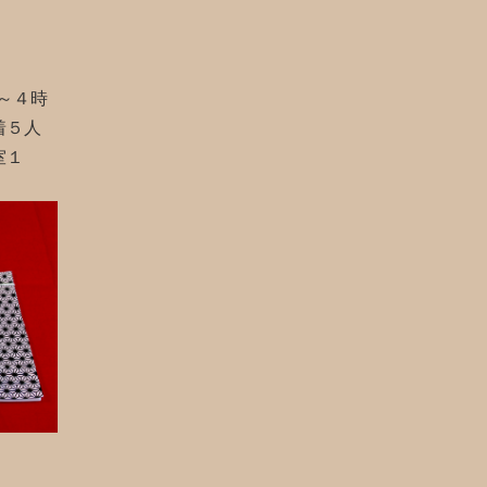
～４時
着５人
室１