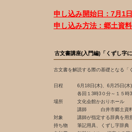
申し込み開始日：7月1
申し込み方法：郷土資料館
古文書講座(入門編)「くずし字にチ
古文書を解読する際の基礎となる「
日程 6月18日(木)、6月25日(木)、
各回１3時3０分～１５時3
場所 文化会館かおりホール
講師 白井市郷土資料
対象 講師が指定する辞典を用意す
持ち物 筆記用具、くずし字辞典