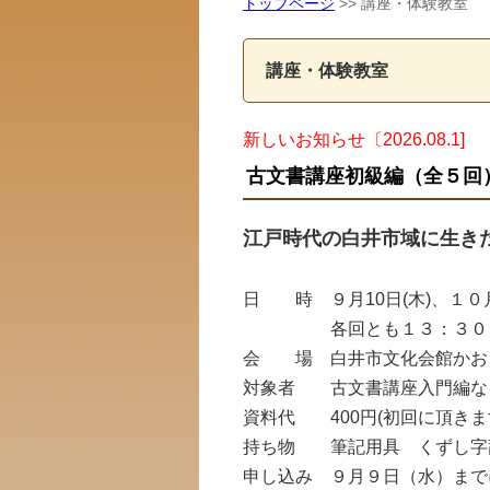
トップページ
>> 講座・体験教室
講座・体験教室
新しいお知らせ〔2026.08.1]
古文書講座初級編（全５回
江戸時代の白井市域に生き
日 時 ９月10日(木)、１０月
各回とも１３：３０～１
会 場 白井市文化会館かお
対象者 古文書講座入門編など
資料代 400円(初回に頂きま
持ち物 筆記用具 くずし字
申し込み ９月９日（水）まで