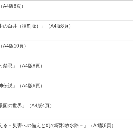
A4版8頁）
中の白井（復刻版）」（A4版8頁）
A4版10頁）
禁忌」（A4版8頁）
伝説」（A4版6頁）
図の世界」（A4版4頁）
える－災害への備えと幻の昭和放水路－」（A4版8頁）