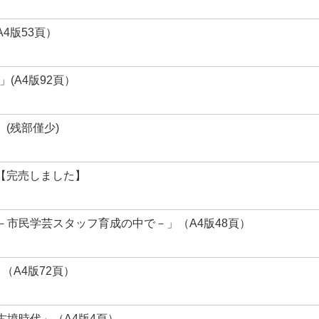
4版53頁）
(A4版92頁）
）(残部僅少)
）【完売しました】
市民学芸スタッフ育成の中で－」（A4版48頁）
（A4版72頁）
墳時代」（A4版4頁）