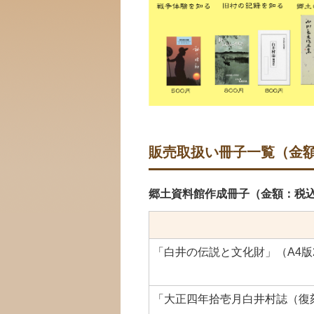
販売取扱い冊子一覧（金
郷土資料館作成冊子（金額：税
「白井の伝説と文化財」（A4版
「大正四年拾壱月白井村誌（復刻版