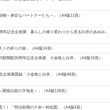
物～身近なパートナーたち～」（A4版12頁）
0周年記念企画展 暮らしの移り変わりから見る白井のあゆみ」
々の祈りの旅」（A4版14頁）
館開館30周年記念企画展 小金牧と白井」（A4版16頁）
念企画展図録「小金牧と白井」（A4版48頁）
開発以前の字地名～」（A4版126頁）
図Ⅰ）「明治前期の十余一村絵図」（A4版4頁）