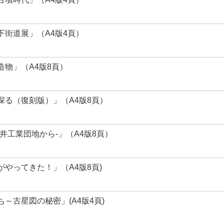
街道展」（A4版4頁）
物」（A4版8頁）
探る（復刻版）」（A4版8頁）
井工業団地から-」（A4版8頁）
やってきた！」（A4版8頁)
～古星図の秘密」(A4版4頁)