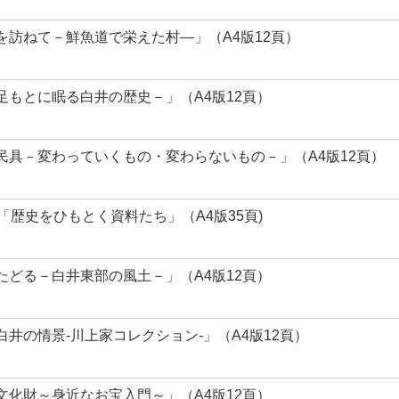
訪ねて－鮮魚道で栄えた村―」（A4版12頁）
もとに眠る白井の歴史－」（A4版12頁）
民具－変わっていくもの・変わらないもの－」（A4版12頁）
「歴史をひもとく資料たち」（A4版35頁)
どる－白井東部の風土－」（A4版12頁）
井の情景-川上家コレクション‐」（A4版12頁）
化財～身近なお宝入門～」（A4版12頁）