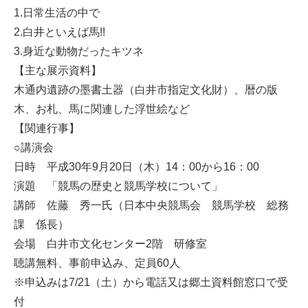
1.日常生活の中で
2.白井といえば馬!!
3.身近な動物だったキツネ
【主な展示資料】
木通内遺跡の墨書土器（白井市指定文化財）、暦の版
木、お札、馬に関連した浮世絵など
【関連行事】
○講演会
日時 平成30年9月20日（木）14：00から16：00
演題 「競馬の歴史と競馬学校について」
講師 佐藤 秀一氏（日本中央競馬会 競馬学校 総務
課 係長）
会場 白井市文化センター2階 研修室
聴講無料、事前申込み、定員60人
※申込みは7/21（土）から電話又は郷土資料館窓口で受
付