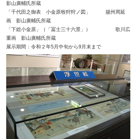
影山廣輔氏所蔵
「千代田之御表 小金原牧狩狩ノ図」 揚州周延
画 影山廣輔氏所蔵
「下総小金原」（「冨士三十六景」） 歌川広
重画 影山廣輔氏所蔵
展示期間：令和２年5月中旬から9月末まで