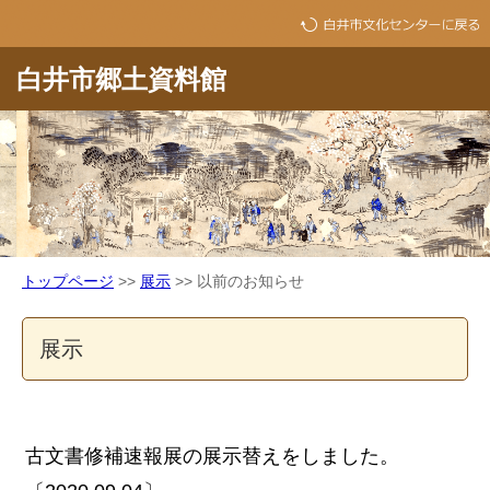
白井市郷土資料館
トップページ
>>
展示
>> 以前のお知らせ
展示
古文書修補速報展の展示替えをしました。