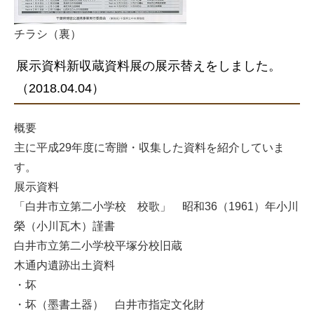
チラシ（裏）
展示資料新収蔵資料展の展示替えをしました。
（2018.04.04）
概要
主に平成29年度に寄贈・収集した資料を紹介していま
す。
展示資料
「白井市立第二小学校 校歌」 昭和36（1961）年小川
榮（小川瓦木）謹書
白井市立第二小学校平塚分校旧蔵
木通内遺跡出土資料
・坏
・坏（墨書土器） 白井市指定文化財