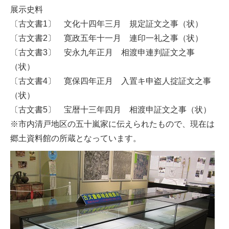
展示史料
〔古文書1〕 文化十四年三月 規定証文之事（状）
〔古文書2〕 寛政五年十一月 連印一礼之事（状）
〔古文書3〕 安永九年正月 相渡申連判証文之事
（状）
〔古文書4〕 寛保四年正月 入置キ申盗人掟証文之事
（状）
〔古文書5〕 宝暦十三年四月 相渡申証文之事（状）
※市内清戸地区の五十嵐家に伝えられたもので、現在は
郷土資料館の所蔵となっています。