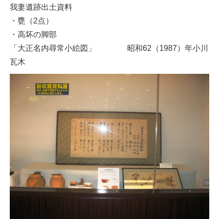
我妻遺跡出土資料
・甕（2点）
・高坏の脚部
「大正名内尋常小絵図」 昭和62（1987）年小川
瓦木