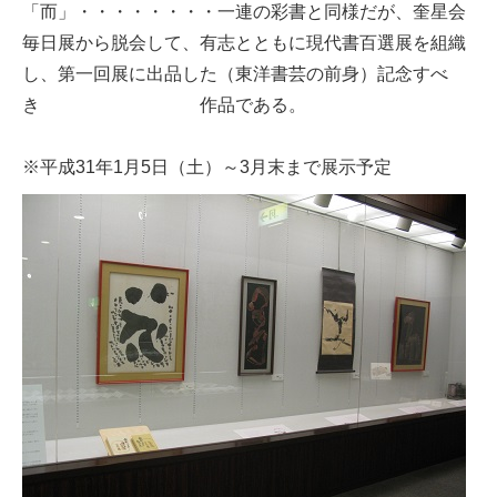
「而」・・・・・・・・一連の彩書と同様だが、奎星会
毎日展から脱会して、有志とともに現代書百選展を組織
し、第一回展に出品した（東洋書芸の前身）記念すべ
き 作品である。
※平成31年1月5日（土）～3月末まで展示予定