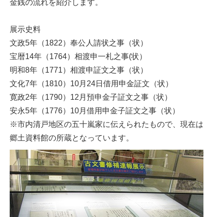
金銭の流れを紹介します。
展示史料
文政5年（1822）奉公人請状之事（状）
宝暦14年（1764）相渡申一札之事(状）
明和8年（1771）相渡申証文之事（状）
文化7年（1810）10月24日借用申金証文（状）
寛政2年（1790）12月預申金子証文之事（状）
安永5年（1776）10月借用申金子証文之事（状）
※市内清戸地区の五十嵐家に伝えられたもので、現在は
郷土資料館の所蔵となっています。