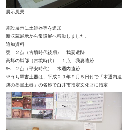
展示風景
常設展示に土師器等を追加
新収蔵展示から常設展へ移動しました。
追加資料
甕 ２点（古墳時代後期） 我妻遺跡
高坏の脚部（古墳時代） １点 我妻遺跡
杯 ２点（平安時代） 木通内遺跡
※うち墨書土器は、平成２９年９月５日付で「木通内遺
跡の墨書土器」の名称で白井市指定文化財に指定