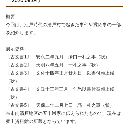
〔2020.09.04〕
概要
今回は、江戸時代の清戸村で起きた事件や揉め事の一部
を紹介します。
展示史料
〔古文書1〕 安永二年九月 済口一札之事（状）
〔古文書2〕 天明八年五月 一礼之事（状）
〔古文書3〕 文化十四年正月廿九日 以書付願上候
（状）
〔古文書4〕 文政十三年三月 乍恐以書付奉願上候
（状）
〔古文書5〕 天保二年二月七日 詫一札之事（状）
※市内清戸地区の五十嵐家に伝えられたもので、現在は
郷土資料館の所蔵となっています。