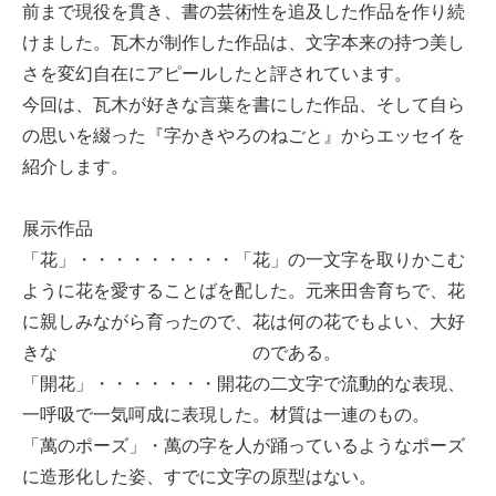
前まで現役を貫き、書の芸術性を追及した作品を作り続
けました。瓦木が制作した作品は、文字本来の持つ美し
さを変幻自在にアピールしたと評されています。
今回は、瓦木が好きな言葉を書にした作品、そして自ら
の思いを綴った『字かきやろのねごと』からエッセイを
紹介します。
展示作品
「花」・・・・・・・・・「花」の一文字を取りかこむ
ように花を愛することばを配した。元来田舎育ちで、花
に親しみながら育ったので、花は何の花でもよい、大好
きな のである。
「開花」・・・・・・・開花の二文字で流動的な表現、
一呼吸で一気呵成に表現した。材質は一連のもの。
「萬のポーズ」・萬の字を人が踊っているようなポーズ
に造形化した姿、すでに文字の原型はない。