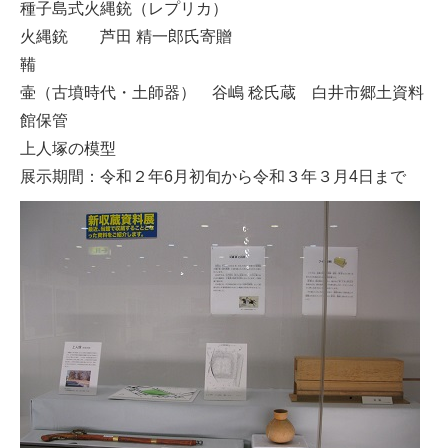
種子島式火縄銃（レプリカ）
火縄銃 芦田 精一郎氏寄贈
鞴
壷（古墳時代・土師器） 谷嶋 稔氏蔵 白井市郷土資料
館保管
上人塚の模型
展示期間：令和２年6月初旬から令和３年３月4日まで