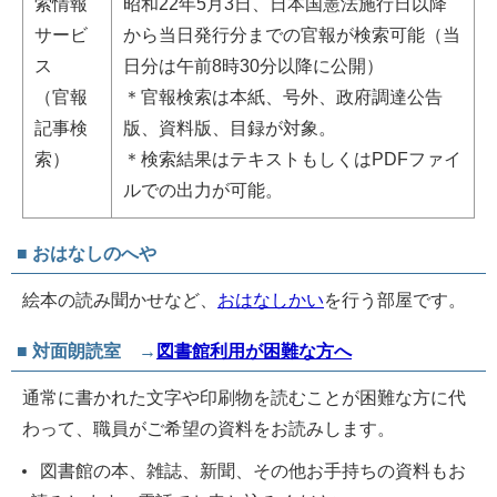
索情報
昭和22年5月3日、日本国憲法施行日以降
サービ
から当日発行分までの官報が検索可能（当
ス
日分は午前8時30分以降に公開）
（官報
＊官報検索は本紙、号外、政府調達公告
記事検
版、資料版、目録が対象。
索）
＊検索結果はテキストもしくはPDFファイ
ルでの出力が可能。
■ おはなしのへや
絵本の読み聞かせなど、
おはなしかい
を行う部屋です。
■ 対面朗読室 →
図書館利用が困難な方へ
通常に書かれた文字や印刷物を読むことが困難な方に代
わって、職員がご希望の資料をお読みします。
図書館の本、雑誌、新聞、その他お手持ちの資料もお