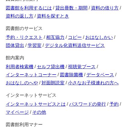
図書館を利用するには
/
貸出冊数・期間
/
資料の借り方
/
資料の返し方
/
資料を探すとき
図書館のサービス
予約・リクエスト
/
相互協力
/
コピー
/
おはなしかい
/
団体貸出
/
学習室
/
デジタル化資料送信サービス
館内案内
利用者検索機
/
セルフ貸出機
/
視聴覚ブース
/
インターネットコーナー
/
図書除菌機
/
データベース
/
おはなしのへや
/
対面朗読室
/
小さなお子様連れの方へ
インターネットサービス
インターネットサービスとは
/
パスワードの発行
/
予約
/
マイページ
/
その他
図書館利用マナー