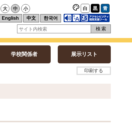
白
黒
青
大
中
小
English
中文
한국어
検索
学校関係者
展示リスト
印刷する