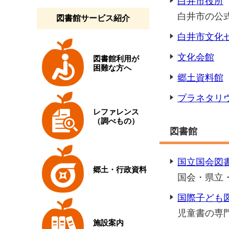
白井市役所
白井市の公
図書館サービス紹介
白井市文化
文化会館
図書館利用が
困難な方へ
郷土資料館
プラネタリ
レファレンス
（調べもの）
図書館
国立国会図
郷土・行政資料
国会・県立
国際子ども
児童書の専
施設案内