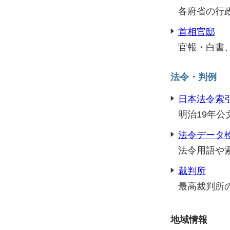
各府省の行
首相官邸
官報・白書
法令・判例
日本法令索
明治19年
法令データ
法令用語や
裁判所
最高裁判所
地域情報