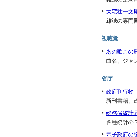
大宅壮一文
雑誌の専門
視聴覚
あの歌この
曲名、ジャ
省庁
政府刊行物
新刊書籍、
総務省統計
各種統計の
電子政府の