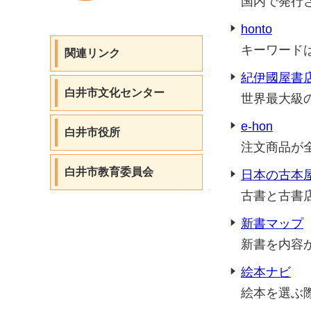
国内で発行
honto
キーワード
関連リンク
紀伊國屋書
白井市文化センター
世界最大級
e-hon
白井市役所
注文商品が
白井市教育委員会
日本の古本
古書と古書
新書マップ
新書を内容
絵本ナビ
絵本を選ぶ