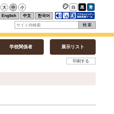
白
黒
青
大
中
小
English
中文
한국어
検索
学校関係者
展示リスト
印刷する