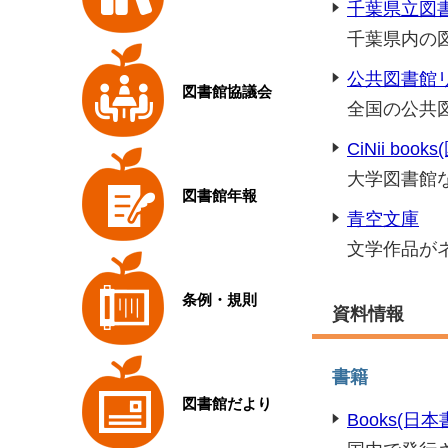
千葉県立図
千葉県内の
公共図書館
図書館協議会
全国の公共
CiNii bo
大学図書館
図書館年報
青空文庫
文学作品が
条例・規則
資料情報
書籍
図書館だより
Books(