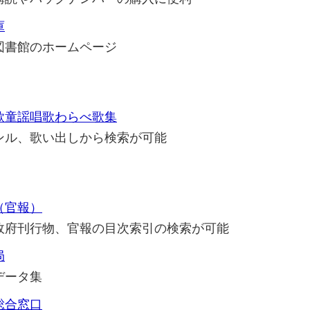
庫
図書館のホームページ
歌童謡唱歌わらべ歌集
ンル、歌い出しから検索が可能
（官報）
政府刊行物、官報の目次索引の検索が可能
局
データ集
総合窓口